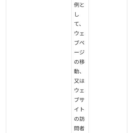
例と
し
て、
ウェ
ブペ
ージ
の移
動、
又は
ウェ
ブサ
イト
の訪
問者