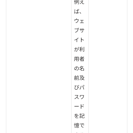
例え
ば、
ウェ
ブサ
イト
が利
用者
の名
前及
びパ
スワ
ード
を記
憶で