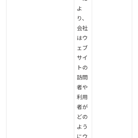
よ
り、
会社
はウ
ェブ
サイ
トの
訪問
者や
利用
者が
どの
よう
にウ