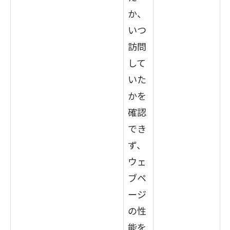
か、
いつ
訪問
して
いた
かを
確認
でき
ず、
ウェ
ブペ
ージ
の性
能を