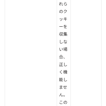
れら
のク
ッキ
ーを
収集
しな
い場
合、
正し
く機
能し
ませ
ん。
この