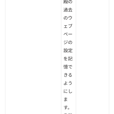
殿の
過去
のウ
ェブ
ペー
ジの
設定
を記
憶で
きる
よう
にし
ま
す。