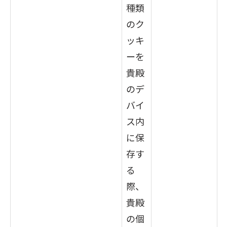
種類
のク
ッキ
ーを
貴殿
のデ
バイ
ス内
に保
存す
る
際、
貴殿
の個