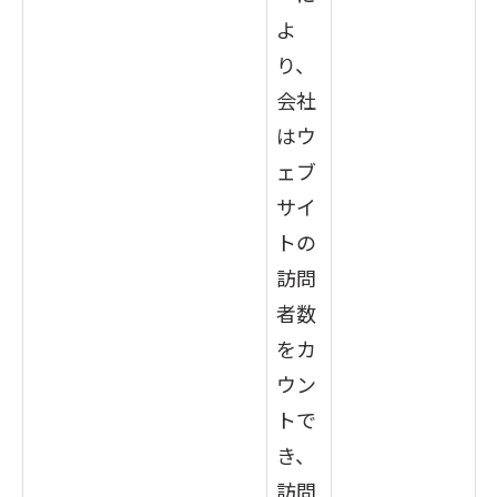
よ
り、
会社
はウ
ェブ
サイ
トの
訪問
者数
をカ
ウン
トで
き、
訪問