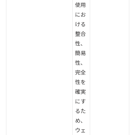
使用
にお
ける
整合
性、
簡易
性、
完全
性を
確実
にす
るた
め、
ウェ