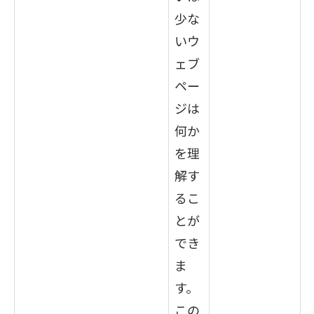
少な
いウ
ェブ
ペー
ジは
何か
を理
解す
るこ
とが
でき
ま
す。
この