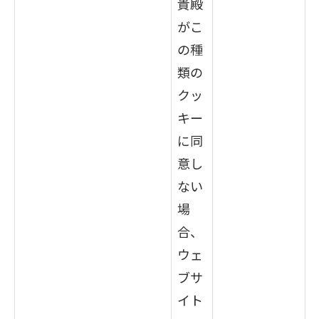
貴殿
がこ
の種
類の
クッ
キー
に同
意し
ない
場
合、
ウェ
ブサ
イト