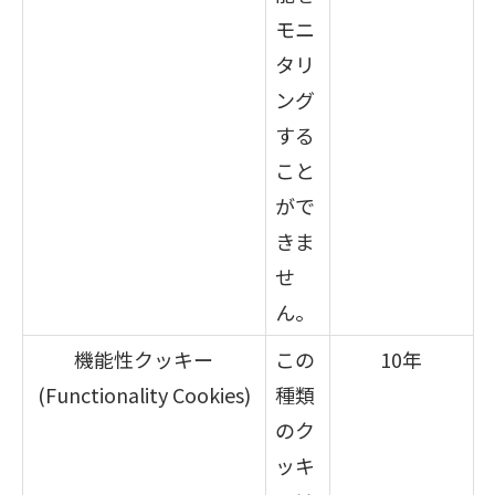
モニ
タリ
ング
する
こと
がで
きま
せ
ん。
機能性クッキー
この
10年
(Functionality Cookies)
種類
のク
ッキ