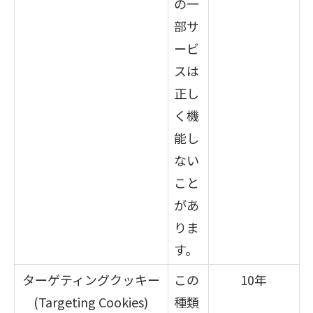
の一
部サ
ービ
スは
正し
く機
能し
ない
こと
があ
りま
す。
ターゲティングクッキー
この
10年
(Targeting Cookies)
種類