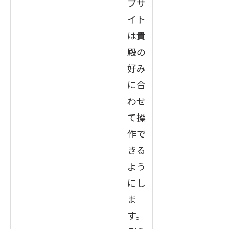
ブサ
イト
は貴
殿の
好み
に合
わせ
て操
作で
きる
よう
にし
ま
す。