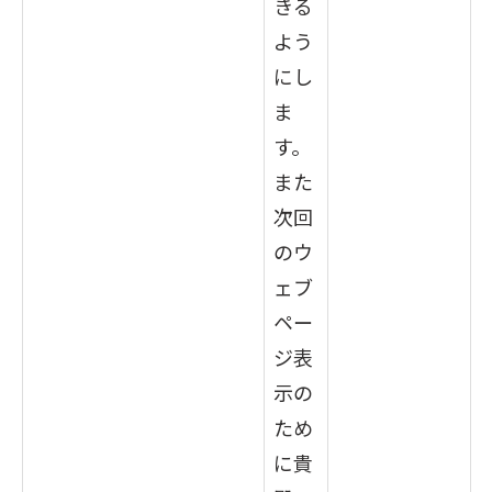
きる
よう
にし
ま
す。
また
次回
のウ
ェブ
ペー
ジ表
示の
ため
に貴