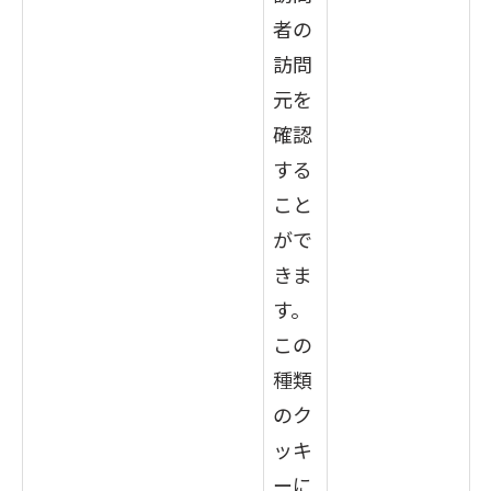
者の
訪問
元を
確認
する
こと
がで
きま
す。
この
種類
のク
ッキ
ーに