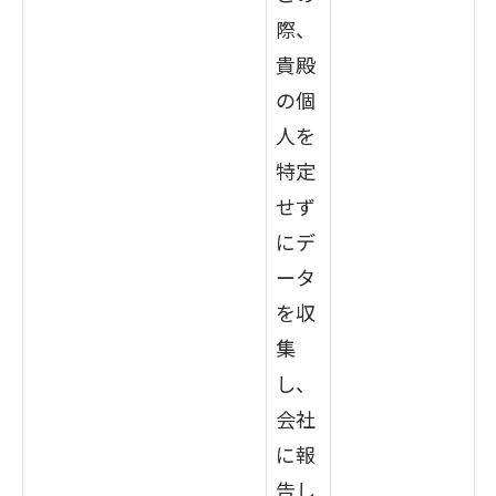
際、
貴殿
の個
人を
特定
せず
にデ
ータ
を収
集
し、
会社
に報
告し