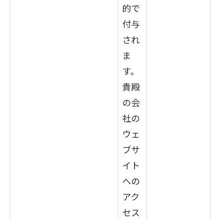
的で
付与
され
ま
す。
貴殿
の会
社の
ウェ
ブサ
イト
への
アク
セス